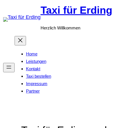
Zum
Taxi für Erding
Inhalt
springen
Herzlich Willkommen
Home
Leistungen
Kontakt
Taxi bestellen
Impressum
Partner