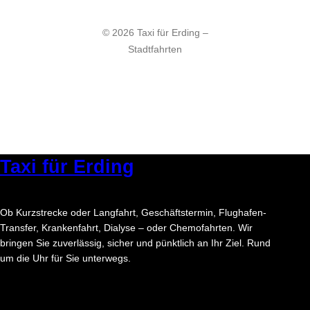
© 2026 Taxi für Erding –
Stadtfahrten
Taxi für Erding
Ob Kurzstrecke oder Langfahrt, Geschäftstermin, Flughafen-
Transfer, Krankenfahrt, Dialyse – oder Chemofahrten. Wir
bringen Sie zuverlässig, sicher und pünktlich an Ihr Ziel. Rund
um die Uhr für Sie unterwegs.
Facebook
Instagram